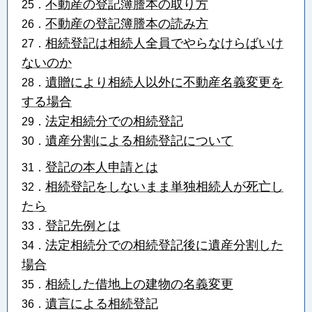
不動産の登記簿謄本の取り方
25．
不動産の登記簿謄本の読み方
26．
相続登記は相続人全員でやらなけらばいけ
27．
ないのか
遺贈により相続人以外に不動産名義変更を
28．
する場合
法定相続分での相続登記
29．
遺産分割による相続登記について
30．
登記の本人申請とは
31．
相続登記をしないまま単独相続人が死亡し
32．
たら
登記先例とは
33．
法定相続分での相続登記後に遺産分割した
34．
場合
相続した借地上の建物の名義変更
35．
遺言による相続登記
36．