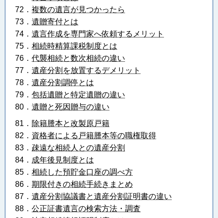
72．
複数の遺言が見つかったら
73．
遺贈寄付とは
74．
遺言作成を専門家へ依頼するメリット
75．
相続時精算課税制度とは
76．
代襲相続と数次相続の違い
77．
遺産分割を放置するデメリット
78．
遺産分割調停とは
79．
包括遺贈と特定遺贈の違い
80．
遺贈と死因贈与の違い
81．
除籍謄本と改製原戸籍
82．
資格者による戸籍謄本等の職権取得
83．
疎遠な相続人との遺産分割
84．
成年後見制度とは
85．
相続した預貯金口座の調べ方
86．
期限付きの相続手続きまとめ
87．
遺産分割協議書と遺産分割証明書の違い
88．
公正証書遺言の検索方法・調査