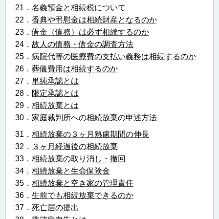
21．
名義預金と相続税について
22．
香典や弔慰金は相続財産となるのか
23．
借金（債務）は必ず相続するのか
24．
故人の債務・借金の調査方法
25．
病院代等の医療費の支払い義務は相続するのか
26．
葬儀費用は相続するのか
27．
単純承認とは
28．
限定承認とは
29．
相続放棄とは
30．
家庭裁判所への相続放棄の申述方法
31．
相続放棄の３ヶ月熟慮期間の伸長
32．
３ヶ月経過後の相続放棄
33．
相続放棄の取り消し・撤回
34．
相続放棄と生命保険金
35．
相続放棄と空き家の管理責任
36．
生前でも相続放棄できるのか
37．
死亡届の提出