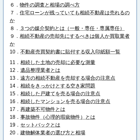
６．
物件の調査と相場の調べ方
７．
住宅ローンが残っていても相続不動産は売れるの
か
８．
３つの媒介契約とは（一般・専任・専属専任）
９．
相続不動産の売却先にするべきは個人か買取業者
か
10．
不動産売買契約書に貼付する収入印紙額一覧
11．
相続した土地の売却に必要な測量
12．
遺品整理業者とは
13．
遠方の相続不動産を売却する場合の注意点
14．
相続をきっかけとする空き家問題
15．
相続した戸建てを売る場合の注意点
16．
相続したマンションを売る場合の注意点
17．
再建築不可物件とは
18．
事故物件（心理的瑕疵物件）とは
19．
セットバックとは
20．
建物解体業者の選び方と相場