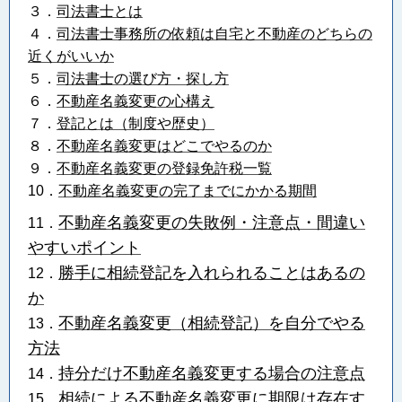
３．
司法書士とは
４．
司法書士事務所の依頼は自宅と不動産のどちらの
近くがいいか
５．
司法書士の選び方・探し方
６．
不動産名義変更の心構え
７．
登記とは（制度や歴史）
８．
不動産名義変更はどこでやるのか
９．
不動産名義変更の登録免許税一覧
10．
不動産名義変更の完了までにかかる期間
不動産名義変更の失敗例・注意点・間違い
11．
やすいポイント
勝手に相続登記を入れられることはあるの
12．
か
不動産名義変更（相続登記）を自分でやる
13．
方法
持分だけ不動産名義変更する場合の注意点
14．
相続による不動産名義変更に期限は存在す
15．