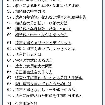
55．
改正による旧相続税と新相続税の比較
56．
相続税の申告方法
57．
遺産分割協議が整わない場合の相続税申告
58．
相続税の分割払い・物納の方法
59．
相続税の各種控除・特例について
60．
相続税の申告・納付を怠ったら
61．
遺言を書くメリットとデメリット
62．
絶対に遺言を書いておくべき人とは
63．
遺言執行者とは
64．
特別の方式による遺言
65．
遺言と意思能力の問題
66．
公正証書遺言の作り方
67．
遺言公正証書作成にかかる公証人手数料
68．
親に遺言を書いてもらうためには
69．
遺言の書きなおし・一部修正の方法
70．
遺言に記載された財産を生前処分すると
71．
付言事項とは