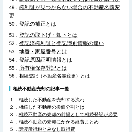
権利証が見つからない場合の不動産名義変
49．
更
登記の補正とは
50．
登記の取下げ・却下とは
51．
登記済権利証と登記識別情報の違い
52．
地番・家屋番号とは
53．
登記原因証明情報とは
54．
所有権保存登記とは
55．
56．相続登記（不動産名義変更）とは
相続不動産売却の記事一覧
１．
相続した不動産を売却する流れ
２．
相続した不動産の換価分割とは
３．
相続不動産の売却の前提として相続登記が必要
４．
相続不動産の売却にかかる経費まとめ
５．
譲渡所得税とみなし取得費