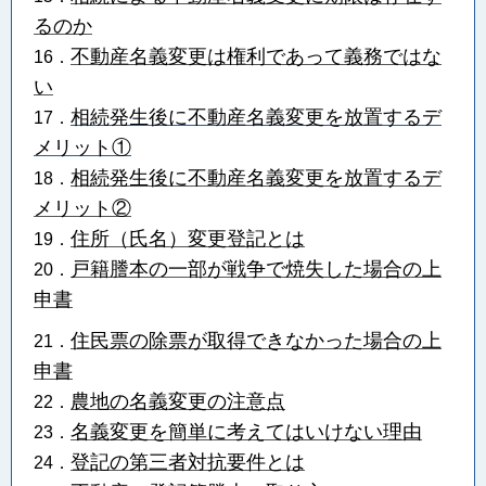
るのか
不動産名義変更は権利であって義務ではな
16．
い
相続発生後に不動産名義変更を放置するデ
17．
メリット①
相続発生後に不動産名義変更を放置するデ
18．
メリット②
住所（氏名）変更登記とは
19．
戸籍謄本の一部が戦争で焼失した場合の上
20．
申書
住民票の除票が取得できなかった場合の上
21．
申書
農地の名義変更の注意点
22．
名義変更を簡単に考えてはいけない理由
23．
登記の第三者対抗要件とは
24．