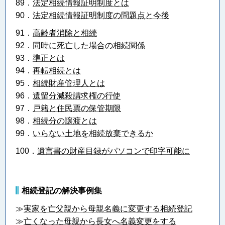
89．
法定相続情報証明制度とは
90．
法定相続情報証明制度の問題点と今後
91．
高齢者消除と相続
92．
同時に死亡した場合の相続関係
93．
準正とは
94．
再転相続とは
95．
相続財産管理人とは
96．
遺留分減殺請求権の行使
97．
戸籍と住民票の保管期限
98．
相続分の譲渡とは
99．
いらない土地を相続放棄できるか
100．
遺言書の財産目録がパソコンで印字可能に
相続登記の解決事例集
≫
実家を亡父親から母親名義に変更する相続登記
≫
亡くなった母親から長女へ名義変更をする