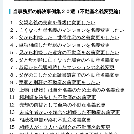
当事務所の解決事例集２０選（不動産名義変更編）
１．
父親名義の実家を母親に変更したい
２．
亡くなった母名義のマンションを名義変更したい
３．
父から相続した二世帯住宅の名義変更をしたい
４．
単独相続した母親のマンションを名義変更
５．
兄から相続した遠方の不動産を名義変更したい
６．
父と母が順に亡くなった場合の不動産名義変更
７．
叔母から代襲相続したマンションの名義変更
８．
父がのこした公正証書遺言での不動産名義変更
９．
実家と別荘の不動産名義変更をしたい
10．
上物（建物）は自分名義のため土地のみ名義変更
11．
権利証を紛失した不動産の名義変更
12．
売却の前提として至急の不動産名義変更
13．
未成年者がいる場合の相続した不動産名義変更
14．
相続税申告が絡む不動産名義変更
15．
相続人が１２人いる場合の不動産名義変更