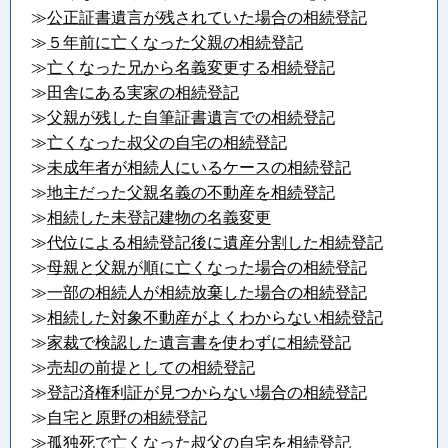
≫
公正証書遺言が残されていた場合の相続登記
≫
５年前に亡くなった父親の相続登記
≫
亡くなった兄から名義変更する相続登記
≫
田舎にある実家の相続登記
≫
父親が残した自筆証書遺言での相続登記
≫
亡くなった叔父の自宅の相続登記
≫
未成年者が相続人にいるケースの相続登記
≫
地主だった父親名義の不動産を相続登記
≫
相続した未登記建物の名義変更
≫
代位による相続登記後に遺産分割した相続登記
≫
母親と父親が順に亡くなった場合の相続登記
≫
一部の相続人が相続放棄した場合の相続登記
≫
相続した対象不動産がよくわからない相続登記
≫
家裁で検認した遺言書を使わずに相続登記
≫
売却の前提としての相続登記
≫
登記済権利証が見つからない場合の相続登記
≫
自宅と原野の相続登記
≫
孤独死で亡くなった叔父の自宅を相続登記