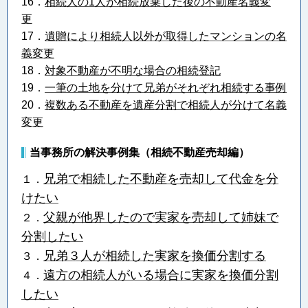
16．
相続人の1人が相続放棄した後の不動産名義変
更
17．
遺贈により相続人以外が取得したマンションの名
義変更
18．
対象不動産が不明な場合の相続登記
19．
一筆の土地を分けて兄弟がそれぞれ相続する事例
20．
複数ある不動産を遺産分割で相続人が分けて名義
変更
当事務所の解決事例集（相続不動産売却編）
兄弟で相続した不動産を売却して代金を分
１．
けたい
父親が他界したので実家を売却して姉妹で
２．
分割したい
兄弟３人が相続した実家を換価分割する
３．
遠方の相続人がいる場合に実家を換価分割
４．
したい