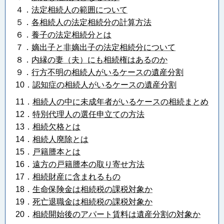
４．
法定相続人の範囲について
５．
各相続人の法定相続分の計算方法
６．
養子の法定相続分とは
７．
嫡出子と非嫡出子の法定相続分について
８．
内縁の妻（夫）にも相続権はあるのか
９．
行方不明の相続人がいるケースの遺産分割
10．
認知症の相続人がいるケースの遺産分割
11．
相続人の中に未成年者がいるケースの相続まとめ
12．
特別代理人の選任申立ての方法
13．
相続欠格とは
14．
相続人廃除とは
15．
戸籍謄本とは
16．
遠方の戸籍謄本の取り寄せ方法
17．
相続財産に含まれるもの
18
．
生命保険金は相続税の課税対象か
19．
死亡退職金は相続税の課税対象か
20．
相続開始後のアパート賃料は遺産分割の対象か