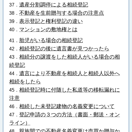
遺産分割調停による相続登記
37．
不動産を生前贈与する場合の注意点
38．
表示登記と権利登記の違い
39．
マンションの敷地権とは
40．
胎児がいる場合の相続登記
41．
相続登記の後に遺言書が見つかったら
42．
相続分の譲渡をした相続人がいる場合の相
43．
続登記
遺言により不動産を相続人と相続人以外へ
44．
相続をしたら
相続登記時に付随した私道等の移転漏れに
45．
注意
相続した未登記建物の名義変更について
46．
登記申請の３つの方法（書面・郵送・オン
47．
ライン）
親族間での不動産名義変更は売買か贈与か
48．