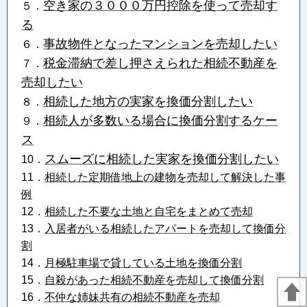
空き家の３０００万円控除を使って売却す
５．
る
事故物件となったマンションを売却したい
６．
税金滞納で差し押さえられた相続不動産を
７．
売却したい
相続した地方の実家を換価分割したい
８．
相続人が多数いる場合に換価分割するケー
９．
ス
スムーズに相続した実家を換価分割したい
10．
11．
相続した定期借地上の建物を売却して解決した事
例
12．
相続した不要な土地と自宅をまとめて売却
13．
入居者がいる相続したアパートを売却して換価分
割
14．
月極駐車場で貸している土地を換価分割
15．
自殺があった相続不動産を売却して換価分割
16．
不仲な姉妹共有の相続不動産を売却