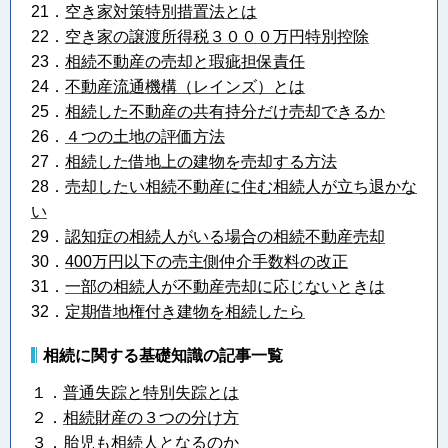
21．
空き家対策特別措置法とは
22．
空き家の譲渡所得税３０００万円特別控除
23．
相続不動産の売却と瑕疵担保責任
24．
不動産流通機構（レインズ）とは
25．
相続した不動産の共有持分だけ売却できるか
26．
４つの土地の評価方法
27．
相続した借地上の建物を売却する方法
28．
売却したい相続不動産に住む相続人が立ち退かな
い
29．
認知症の相続人がいる場合の相続不動産売却
30．
400万円以下の売主側仲介手数料の改正
31．
一部の相続人が不動産売却に応じないときは
32．
定期借地権付き建物を相続したら
相続に関する基礎知識の記事一覧
１．
普通失踪と特別失踪とは
２．
相続財産の３つの分け方
３．
胎児も相続人となるのか