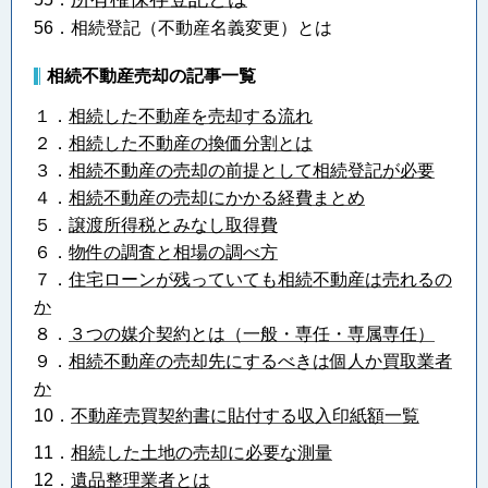
56．相続登記（不動産名義変更）とは
相続不動産売却の記事一覧
１．
相続した不動産を売却する流れ
２．
相続した不動産の換価分割とは
３．
相続不動産の売却の前提として相続登記が必要
４．
相続不動産の売却にかかる経費まとめ
５．
譲渡所得税とみなし取得費
６．
物件の調査と相場の調べ方
７．
住宅ローンが残っていても相続不動産は売れるの
か
８．
３つの媒介契約とは（一般・専任・専属専任）
９．
相続不動産の売却先にするべきは個人か買取業者
か
10．
不動産売買契約書に貼付する収入印紙額一覧
11．
相続した土地の売却に必要な測量
12．
遺品整理業者とは