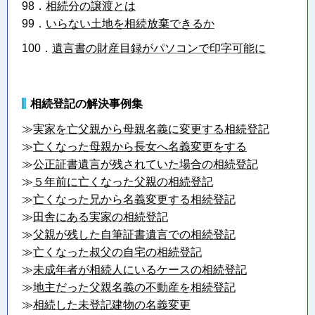
98．
相続分の譲渡とは
99．
いらない土地を相続放棄できるか
100．
遺言書の財産目録がパソコンで印字可能に
相続登記の解決事例集
≫
実家を亡父親から母親名義に変更する相続登記
≫
亡くなった母親から長女へ名義変更をする
≫
公正証書遺言が残されていた場合の相続登記
≫
５年前に亡くなった父親の相続登記
≫
亡くなった兄から名義変更する相続登記
≫
田舎にある実家の相続登記
≫
父親が残した自筆証書遺言での相続登記
≫
亡くなった叔父の自宅の相続登記
≫
未成年者が相続人にいるケースの相続登記
≫
地主だった父親名義の不動産を相続登記
≫
相続した未登記建物の名義変更