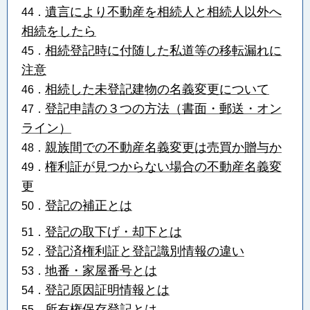
遺言により不動産を相続人と相続人以外へ
44．
相続をしたら
相続登記時に付随した私道等の移転漏れに
45．
注意
相続した未登記建物の名義変更について
46．
登記申請の３つの方法（書面・郵送・オン
47．
ライン）
親族間での不動産名義変更は売買か贈与か
48．
権利証が見つからない場合の不動産名義変
49．
更
登記の補正とは
50．
登記の取下げ・却下とは
51．
登記済権利証と登記識別情報の違い
52．
地番・家屋番号とは
53．
登記原因証明情報とは
54．
所有権保存登記とは
55．