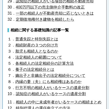
29．
認知症の相続人がいる場合の相続不動産売却
30．
400万円以下の売主側仲介手数料の改正
31．
一部の相続人が不動産売却に応じないときは
32．
定期借地権付き建物を相続したら
相続に関する基礎知識の記事一覧
１．
普通失踪と特別失踪とは
２．
相続財産の３つの分け方
３．
胎児も相続人となるのか
４．
法定相続人の範囲について
５．
各相続人の法定相続分の計算方法
６．
養子の法定相続分とは
７．
嫡出子と非嫡出子の法定相続分について
８．
内縁の妻（夫）にも相続権はあるのか
９．
行方不明の相続人がいるケースの遺産分割
10．
認知症の相続人がいるケースの遺産分割
11．
相続人の中に未成年者がいるケースの相続まとめ
12．
特別代理人の選任申立ての方法