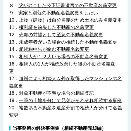
８．
父がのこした公正証書遺言での不動産名義変更
９．
実家と別荘の不動産名義変更をしたい
10．
上物（建物）は自分名義のため土地のみ名義変更
11．
権利証を紛失した不動産の名義変更
12．
売却の前提として至急の不動産名義変更
13．
未成年者がいる場合の相続した不動産名義変更
14．
相続税申告が絡む不動産名義変更
15．
相続人が１２人いる場合の不動産名義変更
16．
相続人の1人が相続放棄した後の不動産名義変
更
17．
遺贈により相続人以外が取得したマンションの名
義変更
18．
対象不動産が不明な場合の相続登記
19．
一筆の土地を分けて兄弟がそれぞれ相続する事例
20．
複数ある不動産を遺産分割で相続人が分けて名義
変更
当事務所の解決事例集（相続不動産売却編）