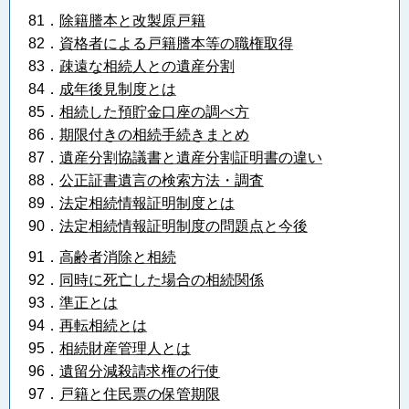
81．
除籍謄本と改製原戸籍
82．
資格者による戸籍謄本等の職権取得
83．
疎遠な相続人との遺産分割
84．
成年後見制度とは
85．
相続した預貯金口座の調べ方
86．
期限付きの相続手続きまとめ
87．
遺産分割協議書と遺産分割証明書の違い
88．
公正証書遺言の検索方法・調査
89．
法定相続情報証明制度とは
90．
法定相続情報証明制度の問題点と今後
91．
高齢者消除と相続
92．
同時に死亡した場合の相続関係
93．
準正とは
94．
再転相続とは
95．
相続財産管理人とは
96．
遺留分減殺請求権の行使
97．
戸籍と住民票の保管期限