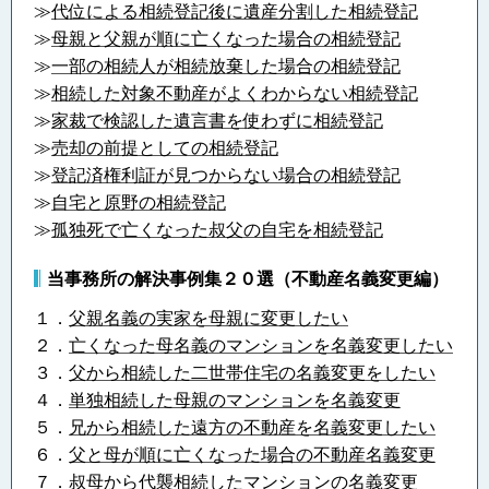
≫
代位による相続登記後に遺産分割した相続登記
≫
母親と父親が順に亡くなった場合の相続登記
≫
一部の相続人が相続放棄した場合の相続登記
≫
相続した対象不動産がよくわからない相続登記
≫
家裁で検認した遺言書を使わずに相続登記
≫
売却の前提としての相続登記
≫
登記済権利証が見つからない場合の相続登記
≫
自宅と原野の相続登記
≫
孤独死で亡くなった叔父の自宅を相続登記
当事務所の解決事例集２０選（不動産名義変更編）
１．
父親名義の実家を母親に変更したい
２．
亡くなった母名義のマンションを名義変更したい
３．
父から相続した二世帯住宅の名義変更をしたい
４．
単独相続した母親のマンションを名義変更
５．
兄から相続した遠方の不動産を名義変更したい
６．
父と母が順に亡くなった場合の不動産名義変更
７．
叔母から代襲相続したマンションの名義変更