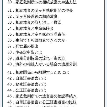
30．
家庭裁判所への相続放棄の申述方法
31．
相続放棄の３ヶ月熟慮期間の伸長
32．
３ヶ月経過後の相続放棄
33．
相続放棄の取り消し・撤回
34．
相続放棄と生命保険金
35．
相続放棄と空き家の管理責任
36．
生前でも相続放棄できるのか
37．
死亡届の提出
38．
準確定申告とは
39．
遺産分割協議の流れ・進め方
40．
海外の相続人がいる場合の遺産分割
41．
相続関係から離脱するためには
42．
自筆証書遺言とは
43．
秘密証書遺言とは
44．
公正証書遺言とは
45．
家庭裁判所での遺言書の検認手続き
46．
自筆証書遺言と公正証書遺言の比較