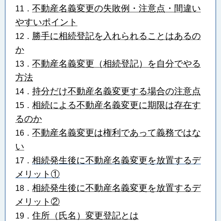
不動産名義変更の失敗例・注意点・間違い
11．
やすいポイント
勝手に相続登記を入れられることはあるの
12．
か
不動産名義変更（相続登記）を自分でやる
13．
方法
持分だけ不動産名義変更する場合の注意点
14．
相続による不動産名義変更に期限は存在す
15．
るのか
不動産名義変更は権利であって義務ではな
16．
い
相続発生後に不動産名義変更を放置するデ
17．
メリット①
相続発生後に不動産名義変更を放置するデ
18．
メリット②
住所（氏名）変更登記とは
19．