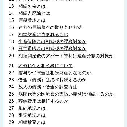
13．
相続欠格とは
14．
相続人廃除とは
15．
戸籍謄本とは
16．
遠方の戸籍謄本の取り寄せ方法
17．
相続財産に含まれるもの
18
．
生命保険金は相続税の課税対象か
19．
死亡退職金は相続税の課税対象か
20．
相続開始後のアパート賃料は遺産分割の対象か
21．
名義預金と相続税について
22．
香典や弔慰金は相続財産となるのか
23．
借金（債務）は必ず相続するのか
24．
故人の債務・借金の調査方法
25．
病院代等の医療費の支払い義務は相続するのか
26．
葬儀費用は相続するのか
27．
単純承認とは
28．
限定承認とは
29．
相続放棄とは