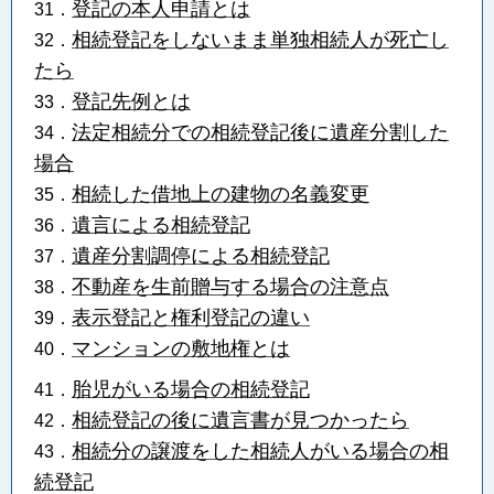
登記の本人申請とは
31．
相続登記をしないまま単独相続人が死亡し
32．
たら
登記先例とは
33．
法定相続分での相続登記後に遺産分割した
34．
場合
相続した借地上の建物の名義変更
35．
遺言による相続登記
36．
遺産分割調停による相続登記
37．
不動産を生前贈与する場合の注意点
38．
表示登記と権利登記の違い
39．
マンションの敷地権とは
40．
胎児がいる場合の相続登記
41．
相続登記の後に遺言書が見つかったら
42．
相続分の譲渡をした相続人がいる場合の相
43．
続登記