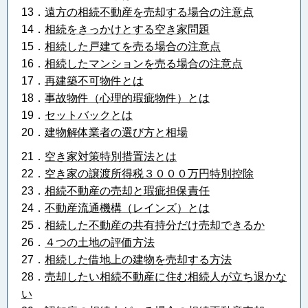
13．
遠方の相続不動産を売却する場合の注意点
14．
相続をきっかけとする空き家問題
15．
相続した戸建てを売る場合の注意点
16．
相続したマンションを売る場合の注意点
17．
再建築不可物件とは
18．
事故物件（心理的瑕疵物件）とは
19．
セットバックとは
20．
建物解体業者の選び方と相場
21．
空き家対策特別措置法とは
22．
空き家の譲渡所得税３０００万円特別控除
23．
相続不動産の売却と瑕疵担保責任
24．
不動産流通機構（レインズ）とは
25．
相続した不動産の共有持分だけ売却できるか
26．
４つの土地の評価方法
27．
相続した借地上の建物を売却する方法
28．
売却したい相続不動産に住む相続人が立ち退かな
い