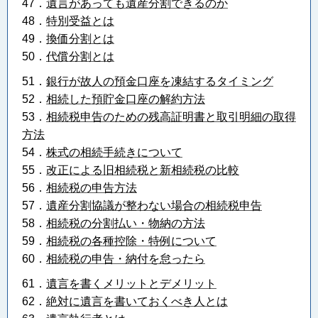
47．
遺言があっても遺産分割できるのか
48．
特別受益とは
49．
換価分割とは
50．
代償分割とは
51．
銀行が故人の預金口座を凍結するタイミング
52．
相続した預貯金口座の解約方法
53．
相続税申告のための残高証明書と取引明細の取得
方法
54．
株式の相続手続きについて
55．
改正による旧相続税と新相続税の比較
56．
相続税の申告方法
57．
遺産分割協議が整わない場合の相続税申告
58．
相続税の分割払い・物納の方法
59．
相続税の各種控除・特例について
60．
相続税の申告・納付を怠ったら
61．
遺言を書くメリットとデメリット
62．
絶対に遺言を書いておくべき人とは