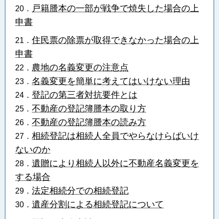
戸籍謄本の一部が戦争で焼失した場合の上
20．
申書
住民票の除票が取得できなかった場合の上
21．
申書
農地の名義変更の注意点
22．
名義変更を簡単に考えてはいけない理由
23．
登記の第三者対抗要件とは
24．
不動産の登記簿謄本の取り方
25．
不動産の登記簿謄本の読み方
26．
相続登記は相続人全員でやらなけらばいけ
27．
ないのか
遺贈により相続人以外に不動産名義変更を
28．
する場合
法定相続分での相続登記
29．
遺産分割による相続登記について
30．