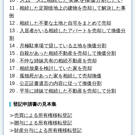
スムーズに相続した実家を換価分割したい
10．
11．
相続した定期借地上の建物を売却して解決した事
例
12．
相続した不要な土地と自宅をまとめて売却
13．
入居者がいる相続したアパートを売却して換価分
割
14．
月極駐車場で貸している土地を換価分割
15．
自殺があった相続不動産を売却して換価分割
16．
不仲な姉妹共有の相続不動産を売却
17．
相続放棄を検討していた家を売却
18．
孤独死があった家を相続して売却換価
19．
公正証書遺言の内容に従って換価分割
20．
平等に姉妹で相続した不動産を売却して分割
登記申請書の見本集
≫
売買による所有権移転登記
≫
贈与による所有権移転登記
≫
財産分与による所有権移転登記