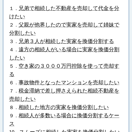
兄弟で相続した不動産を売却して代金を分
１．
けたい
父親が他界したので実家を売却して姉妹で
２．
分割したい
兄弟３人が相続した実家を換価分割する
３．
遠方の相続人がいる場合に実家を換価分割
４．
したい
空き家の３０００万円控除を使って売却す
５．
る
事故物件となったマンションを売却したい
６．
税金滞納で差し押さえられた相続不動産を
７．
売却したい
相続した地方の実家を換価分割したい
８．
相続人が多数いる場合に換価分割するケー
９．
ス