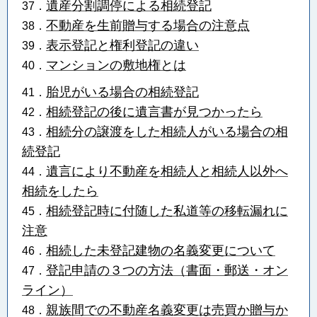
遺産分割調停による相続登記
37．
不動産を生前贈与する場合の注意点
38．
表示登記と権利登記の違い
39．
マンションの敷地権とは
40．
胎児がいる場合の相続登記
41．
相続登記の後に遺言書が見つかったら
42．
相続分の譲渡をした相続人がいる場合の相
43．
続登記
遺言により不動産を相続人と相続人以外へ
44．
相続をしたら
相続登記時に付随した私道等の移転漏れに
45．
注意
相続した未登記建物の名義変更について
46．
登記申請の３つの方法（書面・郵送・オン
47．
ライン）
親族間での不動産名義変更は売買か贈与か
48．