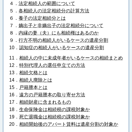
４．
法定相続人の範囲について
５．
各相続人の法定相続分の計算方法
６．
養子の法定相続分とは
７．
嫡出子と非嫡出子の法定相続分について
８．
内縁の妻（夫）にも相続権はあるのか
９．
行方不明の相続人がいるケースの遺産分割
10．
認知症の相続人がいるケースの遺産分割
11．
相続人の中に未成年者がいるケースの相続まとめ
12．
特別代理人の選任申立ての方法
13．
相続欠格とは
14．
相続人廃除とは
15．
戸籍謄本とは
16．
遠方の戸籍謄本の取り寄せ方法
17．
相続財産に含まれるもの
18
．
生命保険金は相続税の課税対象か
19．
死亡退職金は相続税の課税対象か
20．
相続開始後のアパート賃料は遺産分割の対象か