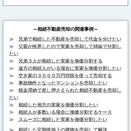
～相続不動産売却の関連事例～
≫
兄弟で相続した不動産を売却して代金を分けたい
≫
父親が他界したので実家を売却して姉妹で分割し
たい
≫
兄弟３人が相続した実家を換価分割する
≫
遠方の相続人がいる場合に実家を換価分割したい
≫
空き家の３０００万円控除を使って売却する
≫
事故物件となったマンションを売却したい
≫
税金滞納で差し押さえられた相続不動産を売却し
たい
≫
相続した地方の実家を換価分割したい
≫
相続人が多数いる場合に換価分割するケース
≫
スムーズに相続した実家を換価分割したい
≫
相続した定期借地上の建物を売却して解決