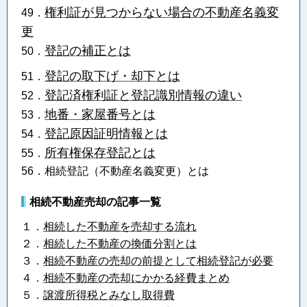
権利証が見つからない場合の不動産名義変
49．
更
登記の補正とは
50．
登記の取下げ・却下とは
51．
登記済権利証と登記識別情報の違い
52．
地番・家屋番号とは
53．
登記原因証明情報とは
54．
所有権保存登記とは
55．
56．相続登記（不動産名義変更）とは
相続不動産売却の記事一覧
１．
相続した不動産を売却する流れ
２．
相続した不動産の換価分割とは
３．
相続不動産の売却の前提として相続登記が必要
４．
相続不動産の売却にかかる経費まとめ
５．
譲渡所得税とみなし取得費