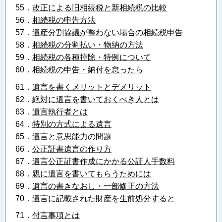
55．
改正による旧相続税と新相続税の比較
56．
相続税の申告方法
57．
遺産分割協議が整わない場合の相続税申告
58．
相続税の分割払い・物納の方法
59．
相続税の各種控除・特例について
60．
相続税の申告・納付を怠ったら
61．
遺言を書くメリットとデメリット
62．
絶対に遺言を書いておくべき人とは
63．
遺言執行者とは
64．
特別の方式による遺言
65．
遺言と意思能力の問題
66．
公正証書遺言の作り方
67．
遺言公正証書作成にかかる公証人手数料
68．
親に遺言を書いてもらうためには
69．
遺言の書きなおし・一部修正の方法
70．
遺言に記載された財産を生前処分すると
71．
付言事項とは