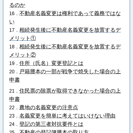
るのか
不動産名義変更は権利であって義務ではな
16．
い
相続発生後に不動産名義変更を放置するデ
17．
メリット①
相続発生後に不動産名義変更を放置するデ
18．
メリット②
住所（氏名）変更登記とは
19．
戸籍謄本の一部が戦争で焼失した場合の上
20．
申書
住民票の除票が取得できなかった場合の上
21．
申書
農地の名義変更の注意点
22．
名義変更を簡単に考えてはいけない理由
23．
登記の第三者対抗要件とは
24．
不動産の登記簿謄本の取り方
25．