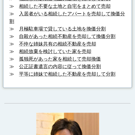
≫
相続した不要な土地と自宅をまとめて売却
≫
入居者がいる相続したアパートを売却して換価分
割
≫
月極駐車場で貸している土地を換価分割
≫
自殺があった相続不動産を売却して換価分割
≫
不仲な姉妹共有の相続不動産を売却
≫
相続放棄を検討していた家を売却
≫
孤独死があった家を相続して売却換価
≫
公正証書遺言の内容に従って換価分割
≫
平等に姉妹で相続した不動産を売却して分割