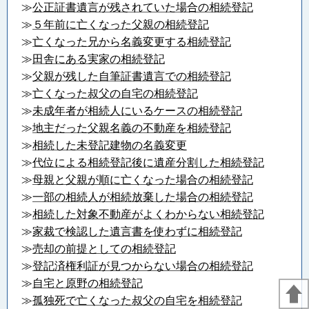
≫
公正証書遺言が残されていた場合の相続登記
≫
５年前に亡くなった父親の相続登記
≫
亡くなった兄から名義変更する相続登記
≫
田舎にある実家の相続登記
≫
父親が残した自筆証書遺言での相続登記
≫
亡くなった叔父の自宅の相続登記
≫
未成年者が相続人にいるケースの相続登記
≫
地主だった父親名義の不動産を相続登記
≫
相続した未登記建物の名義変更
≫
代位による相続登記後に遺産分割した相続登記
≫
母親と父親が順に亡くなった場合の相続登記
≫
一部の相続人が相続放棄した場合の相続登記
≫
相続した対象不動産がよくわからない相続登記
≫
家裁で検認した遺言書を使わずに相続登記
≫
売却の前提としての相続登記
≫
登記済権利証が見つからない場合の相続登記
≫
自宅と原野の相続登記
≫
孤独死で亡くなった叔父の自宅を相続登記