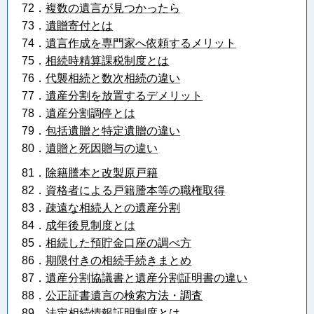
72．
複数の遺言が見つかったら
73．
遺贈寄付とは
74．
遺言作成を専門家へ依頼するメリット
75．
相続時精算課税制度とは
76．
代襲相続と数次相続の違い
77．
遺産分割を放置するデメリット
78．
遺産分割調停とは
79．
包括遺贈と特定遺贈の違い
80．
遺贈と死因贈与の違い
81．
除籍謄本と改製原戸籍
82．
資格者による戸籍謄本等の職権取得
83．
疎遠な相続人との遺産分割
84．
成年後見制度とは
85．
相続した預貯金口座の調べ方
86．
期限付きの相続手続きまとめ
87．
遺産分割協議書と遺産分割証明書の違い
88．
公正証書遺言の検索方法・調査
89．
法定相続情報証明制度とは