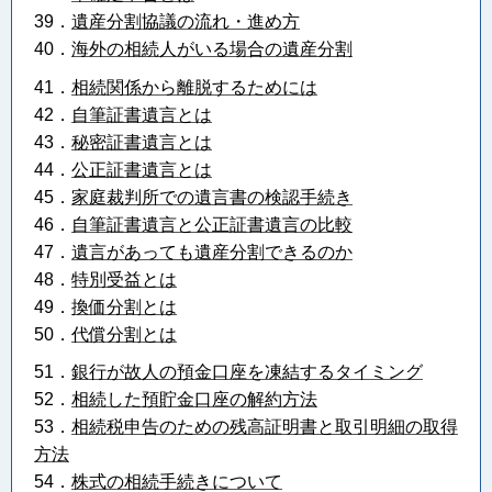
39．
遺産分割協議の流れ・進め方
40．
海外の相続人がいる場合の遺産分割
41．
相続関係から離脱するためには
42．
自筆証書遺言とは
43．
秘密証書遺言とは
44．
公正証書遺言とは
45．
家庭裁判所での遺言書の検認手続き
46．
自筆証書遺言と公正証書遺言の比較
47．
遺言があっても遺産分割できるのか
48．
特別受益とは
49．
換価分割とは
50．
代償分割とは
51．
銀行が故人の預金口座を凍結するタイミング
52．
相続した預貯金口座の解約方法
53．
相続税申告のための残高証明書と取引明細の取得
方法
54．
株式の相続手続きについて