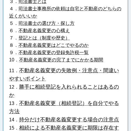
３．
司法書士とは
４．
司法書士事務所の依頼は自宅と不動産のどちらの
近くがいいか
５．
司法書士の選び方・探し方
６．
不動産名義変更の心構え
７．
登記とは（制度や歴史）
８．
不動産名義変更はどこでやるのか
９．
不動産名義変更の登録免許税一覧
10．
不動産名義変更の完了までにかかる期間
不動産名義変更の失敗例・注意点・間違い
11．
やすいポイント
勝手に相続登記を入れられることはあるの
12．
か
不動産名義変更（相続登記）を自分でやる
13．
方法
持分だけ不動産名義変更する場合の注意点
14．
相続による不動産名義変更に期限は存在す
15．