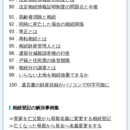
90．
法定相続情報証明制度の問題点と今後
91．
高齢者消除と相続
92．
同時に死亡した場合の相続関係
93．
準正とは
94．
再転相続とは
95．
相続財産管理人とは
96．
遺留分減殺請求権の行使
97．
戸籍と住民票の保管期限
98．
相続分の譲渡とは
99．
いらない土地を相続放棄できるか
100．
遺言書の財産目録がパソコンで印字可能に
相続登記の解決事例集
≫
実家を亡父親から母親名義に変更する相続登記
≫
亡くなった母親から長女へ名義変更をする