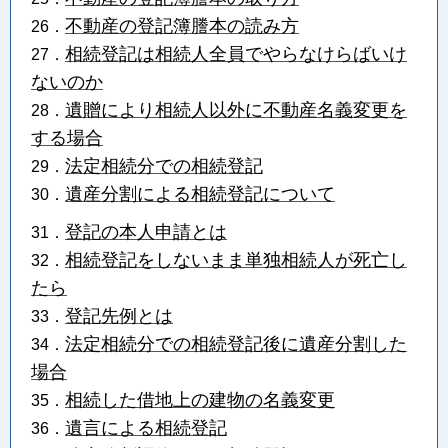
不動産の登記簿謄本の読み方
26．
相続登記は相続人全員でやらなけらばいけ
27．
ないのか
遺贈により相続人以外に不動産名義変更を
28．
する場合
法定相続分での相続登記
29．
遺産分割による相続登記について
30．
登記の本人申請とは
31．
相続登記をしないまま単独相続人が死亡し
32．
たら
登記先例とは
33．
法定相続分での相続登記後に遺産分割した
34．
場合
相続した借地上の建物の名義変更
35．
遺言による相続登記
36．