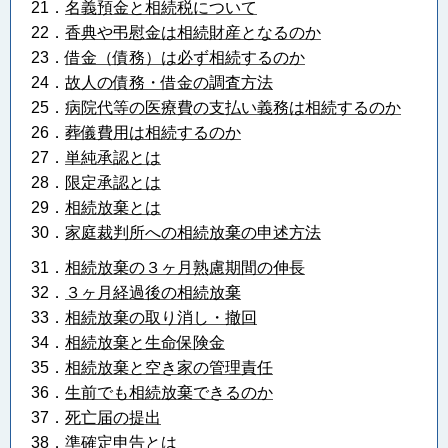
21．
名義預金と相続税について
22．
香典や弔慰金は相続財産となるのか
23．
借金（債務）は必ず相続するのか
24．
故人の債務・借金の調査方法
25．
病院代等の医療費の支払い義務は相続するのか
26．
葬儀費用は相続するのか
27．
単純承認とは
28．
限定承認とは
29．
相続放棄とは
30．
家庭裁判所への相続放棄の申述方法
31．
相続放棄の３ヶ月熟慮期間の伸長
32．
３ヶ月経過後の相続放棄
33．
相続放棄の取り消し・撤回
34．
相続放棄と生命保険金
35．
相続放棄と空き家の管理責任
36．
生前でも相続放棄できるのか
37．
死亡届の提出
38．
準確定申告とは