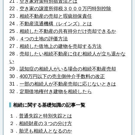
21．
空き家対策特別措置法とは
22．
空き家の譲渡所得税３０００万円特別控除
23．
相続不動産の売却と瑕疵担保責任
24．
不動産流通機構（レインズ）とは
25．
相続した不動産の共有持分だけ売却できるか
26．
４つの土地の評価方法
27．
相続した借地上の建物を売却する方法
28．
売却したい相続不動産に住む相続人が立ち退かな
い
29．
認知症の相続人がいる場合の相続不動産売却
30．
400万円以下の売主側仲介手数料の改正
31．
一部の相続人が不動産売却に応じないときは
32．
定期借地権付き建物を相続したら
相続に関する基礎知識の記事一覧
１．
普通失踪と特別失踪とは
２．
相続財産の３つの分け方
３．
胎児も相続人となるのか