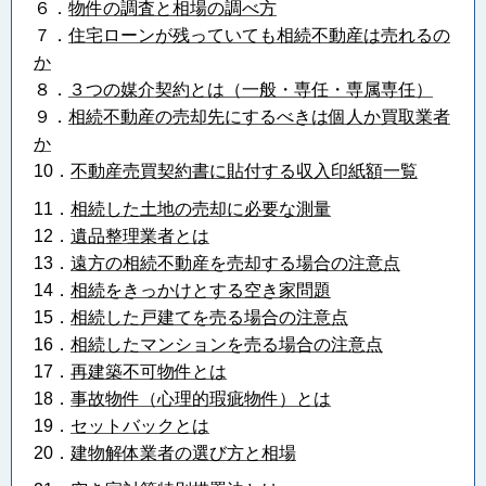
６．
物件の調査と相場の調べ方
７．
住宅ローンが残っていても相続不動産は売れるの
か
８．
３つの媒介契約とは（一般・専任・専属専任）
９．
相続不動産の売却先にするべきは個人か買取業者
か
10．
不動産売買契約書に貼付する収入印紙額一覧
11．
相続した土地の売却に必要な測量
12．
遺品整理業者とは
13．
遠方の相続不動産を売却する場合の注意点
14．
相続をきっかけとする空き家問題
15．
相続した戸建てを売る場合の注意点
16．
相続したマンションを売る場合の注意点
17．
再建築不可物件とは
18．
事故物件（心理的瑕疵物件）とは
19．
セットバックとは
20．
建物解体業者の選び方と相場