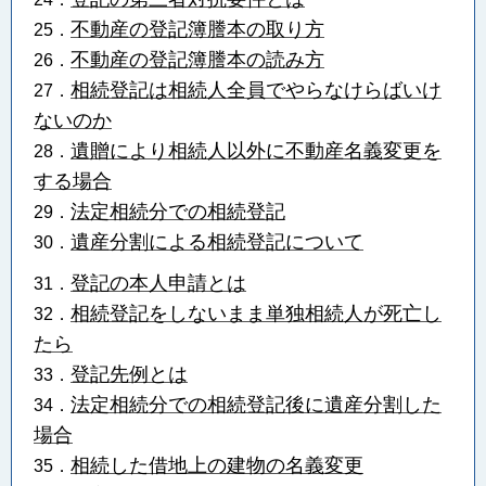
不動産の登記簿謄本の取り方
25．
不動産の登記簿謄本の読み方
26．
相続登記は相続人全員でやらなけらばいけ
27．
ないのか
遺贈により相続人以外に不動産名義変更を
28．
する場合
法定相続分での相続登記
29．
遺産分割による相続登記について
30．
登記の本人申請とは
31．
相続登記をしないまま単独相続人が死亡し
32．
たら
登記先例とは
33．
法定相続分での相続登記後に遺産分割した
34．
場合
相続した借地上の建物の名義変更
35．