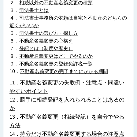
２．
相続以外の不動産名義変更の種類
３．
司法書士とは
４．
司法書士事務所の依頼は自宅と不動産のどちらの
近くがいいか
５．
司法書士の選び方・探し方
６．
不動産名義変更の心構え
７．
登記とは（制度や歴史）
８．
不動産名義変更はどこでやるのか
９．
不動産名義変更の登録免許税一覧
10．
不動産名義変更の完了までにかかる期間
不動産名義変更の失敗例・注意点・間違い
11．
やすいポイント
勝手に相続登記を入れられることはあるの
12．
か
不動産名義変更（相続登記）を自分でやる
13．
方法
持分だけ不動産名義変更する場合の注意点
14．