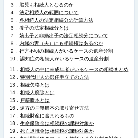
３．
胎児も相続人となるのか
４．
法定相続人の範囲について
５．
各相続人の法定相続分の計算方法
６．
養子の法定相続分とは
７．
嫡出子と非嫡出子の法定相続分について
８．
内縁の妻（夫）にも相続権はあるのか
９．
行方不明の相続人がいるケースの遺産分割
10．
認知症の相続人がいるケースの遺産分割
11．
相続人の中に未成年者がいるケースの相続まとめ
12．
特別代理人の選任申立ての方法
13．
相続欠格とは
14．
相続人廃除とは
15．
戸籍謄本とは
16．
遠方の戸籍謄本の取り寄せ方法
17．
相続財産に含まれるもの
18
．
生命保険金は相続税の課税対象か
19．
死亡退職金は相続税の課税対象か