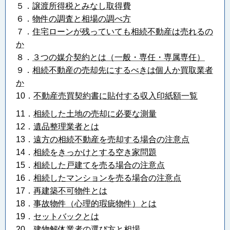
５．
譲渡所得税とみなし取得費
６．
物件の調査と相場の調べ方
７．
住宅ローンが残っていても相続不動産は売れるの
か
８．
３つの媒介契約とは（一般・専任・専属専任）
９．
相続不動産の売却先にするべきは個人か買取業者
か
10．
不動産売買契約書に貼付する収入印紙額一覧
11．
相続した土地の売却に必要な測量
12．
遺品整理業者とは
13．
遠方の相続不動産を売却する場合の注意点
14．
相続をきっかけとする空き家問題
15．
相続した戸建てを売る場合の注意点
16．
相続したマンションを売る場合の注意点
17．
再建築不可物件とは
18．
事故物件（心理的瑕疵物件）とは
19．
セットバックとは
20．
建物解体業者の選び方と相場