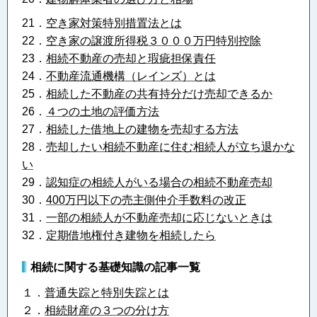
21．
空き家対策特別措置法とは
22．
空き家の譲渡所得税３０００万円特別控除
23．
相続不動産の売却と瑕疵担保責任
24．
不動産流通機構（レインズ）とは
25．
相続した不動産の共有持分だけ売却できるか
26．
４つの土地の評価方法
27．
相続した借地上の建物を売却する方法
28．
売却したい相続不動産に住む相続人が立ち退かな
い
29．
認知症の相続人がいる場合の相続不動産売却
30．
400万円以下の売主側仲介手数料の改正
31．
一部の相続人が不動産売却に応じないときは
32．
定期借地権付き建物を相続したら
相続に関する基礎知識の記事一覧
１．
普通失踪と特別失踪とは
２．
相続財産の３つの分け方