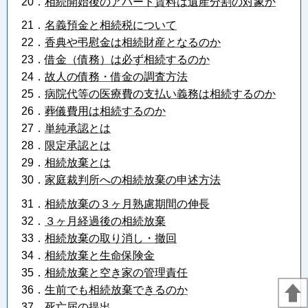
20．
相続開始後のアパート賃料は遺産分割の対象か
21．
名義預金と相続税について
22．
香典や弔慰金は相続財産となるのか
23．
借金（債務）は必ず相続するのか
24．
故人の債務・借金の調査方法
25．
病院代等の医療費の支払い義務は相続するのか
26．
葬儀費用は相続するのか
27．
単純承認とは
28．
限定承認とは
29．
相続放棄とは
30．
家庭裁判所への相続放棄の申述方法
31．
相続放棄の３ヶ月熟慮期間の伸長
32．
３ヶ月経過後の相続放棄
33．
相続放棄の取り消し・撤回
34．
相続放棄と生命保険金
35．
相続放棄と空き家の管理責任
36．
生前でも相続放棄できるのか
37．
死亡届の提出