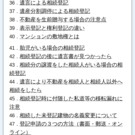
遺言による相続登記
36．
遺産分割調停による相続登記
37．
不動産を生前贈与する場合の注意点
38．
表示登記と権利登記の違い
39．
マンションの敷地権とは
40．
胎児がいる場合の相続登記
41．
相続登記の後に遺言書が見つかったら
42．
相続分の譲渡をした相続人がいる場合の相
43．
続登記
遺言により不動産を相続人と相続人以外へ
44．
相続をしたら
相続登記時に付随した私道等の移転漏れに
45．
注意
相続した未登記建物の名義変更について
46．
登記申請の３つの方法（書面・郵送・オン
47．
ライン）