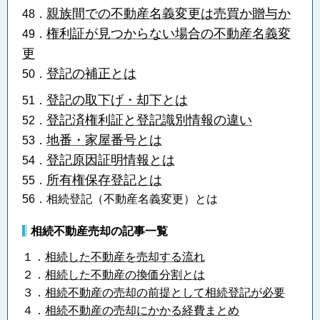
親族間での不動産名義変更は売買か贈与か
48．
権利証が見つからない場合の不動産名義変
49．
更
登記の補正とは
50．
登記の取下げ・却下とは
51．
登記済権利証と登記識別情報の違い
52．
地番・家屋番号とは
53．
登記原因証明情報とは
54．
所有権保存登記とは
55．
56．相続登記（不動産名義変更）とは
相続不動産売却の記事一覧
１．
相続した不動産を売却する流れ
２．
相続した不動産の換価分割とは
３．
相続不動産の売却の前提として相続登記が必要
４．
相続不動産の売却にかかる経費まとめ