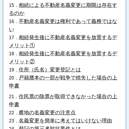
相続による不動産名義変更に期限は存在す
15．
るのか
不動産名義変更は権利であって義務ではな
16．
い
相続発生後に不動産名義変更を放置するデ
17．
メリット①
相続発生後に不動産名義変更を放置するデ
18．
メリット②
住所（氏名）変更登記とは
19．
戸籍謄本の一部が戦争で焼失した場合の上
20．
申書
住民票の除票が取得できなかった場合の上
21．
申書
農地の名義変更の注意点
22．
名義変更を簡単に考えてはいけない理由
23．
登記の第三者対抗要件とは
24．