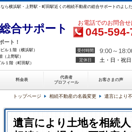
となら横浜駅・上野駅・町田駅近くの相続不動産の総合サポートのよし
お電話でのお問合せ
総合サポート
045-594-
ポート！
9:00～18:0
浜西口ビル１階（横浜駅）
受付時間
ル１階（上野駅）
土・日・祝日
定休日
鵜鶴ビル１階（町田駅）
代表者
料金表
お客さまの声
プロフィール
トップページ
相続不動産の名義変更
遺言により
遺言により土地を相続人