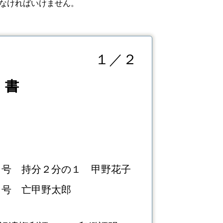
なければいけません。
１／２
 書
１号
持分２分の１ 甲野花子
１号 亡甲野太郎