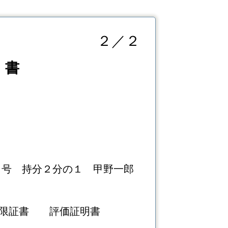
２／２
 書
持分２分の１ 甲野一郎
権限証書 評価証明書