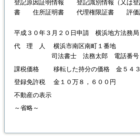
登記原因証明情報 登記識別情報（又は
書 住所証明書 代
理権限証書 評
平成３０年３月２０日申請 横浜地方法務局
代 理 人 横浜市南区南町１番地
司法書士 法務太郎
電話番号
課税価格
移転した持分の価格
金５４
登録免許税 金１０万８，６００円
不動産の表示
～省略～