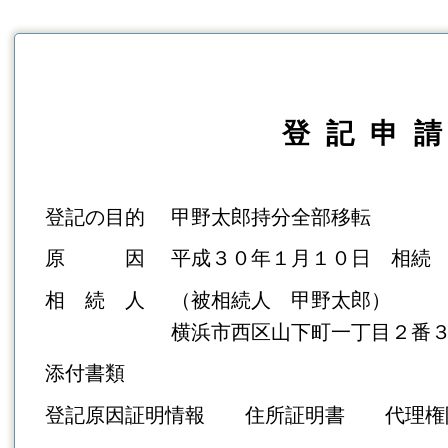
登 記 申 請
登記の目的
甲野太郎持分全部移転
原 因 平成３０年１月１０日 相続
相 続 人 （被相続人 甲野太郎）
横浜市西区山下町一丁目２番３号 
添付書類
登記原因証明情報
住所証明書 代
理