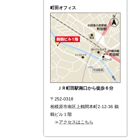
町田オフィス
ＪＲ町田駅南口から徒歩６分
〒252-0318
相模原市南区上鶴間本町2-12-36 鵜
鶴ビル１階
≫
アクセスはこちら