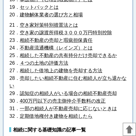
19．
セットバックとは
20．
建物解体業者の選び方と相場
21．
空き家対策特別措置法とは
22．
空き家の譲渡所得税３０００万円特別控除
23．
相続不動産の売却と瑕疵担保責任
24．
不動産流通機構（レインズ）とは
25．
相続した不動産の共有持分だけ売却できるか
26．
４つの土地の評価方法
27．
相続した借地上の建物を売却する方法
28．
売却したい相続不動産に住む相続人が立ち退かな
い
29．
認知症の相続人がいる場合の相続不動産売却
30．
400万円以下の売主側仲介手数料の改正
31．
一部の相続人が不動産売却に応じないときは
32．
定期借地権付き建物を相続したら
相続に関する基礎知識の記事一覧