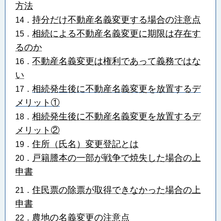
方法
持分だけ不動産名義変更する場合の注意点
14．
相続による不動産名義変更に期限は存在す
15．
るのか
不動産名義変更は権利であって義務ではな
16．
い
相続発生後に不動産名義変更を放置するデ
17．
メリット①
相続発生後に不動産名義変更を放置するデ
18．
メリット②
住所（氏名）変更登記とは
19．
戸籍謄本の一部が戦争で焼失した場合の上
20．
申書
住民票の除票が取得できなかった場合の上
21．
申書
農地の名義変更の注意点
22．