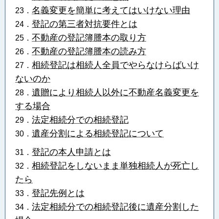
名義変更を簡単に考えてはいけない理由
23．
登記の第三者対抗要件とは
24．
不動産の登記簿謄本の取り方
25．
不動産の登記簿謄本の読み方
26．
相続登記は相続人全員でやらなけらばいけ
27．
ないのか
遺贈により相続人以外に不動産名義変更を
28．
する場合
法定相続分での相続登記
29．
遺産分割による相続登記について
30．
登記の本人申請とは
31．
相続登記をしないまま単独相続人が死亡し
32．
たら
登記先例とは
33．
法定相続分での相続登記後に遺産分割した
34．