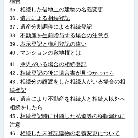
場合
相続した借地上の建物の名義変更
35．
遺言による相続登記
36．
遺産分割調停による相続登記
37．
不動産を生前贈与する場合の注意点
38．
表示登記と権利登記の違い
39．
マンションの敷地権とは
40．
胎児がいる場合の相続登記
41．
相続登記の後に遺言書が見つかったら
42．
相続分の譲渡をした相続人がいる場合の相
43．
続登記
遺言により不動産を相続人と相続人以外へ
44．
相続をしたら
相続登記時に付随した私道等の移転漏れに
45．
注意
相続した未登記建物の名義変更について
46．