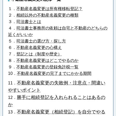
１．
不動産名義変更は所有権移転登記？
２．
相続以外の不動産名義変更の種類
３．
司法書士とは
４．
司法書士事務所の依頼は自宅と不動産のどちらの
近くがいいか
５．
司法書士の選び方・探し方
６．
不動産名義変更の心構え
７．
登記とは（制度や歴史）
８．
不動産名義変更はどこでやるのか
９．
不動産名義変更の登録免許税一覧
10．
不動産名義変更の完了までにかかる期間
不動産名義変更の失敗例・注意点・間違い
11．
やすいポイント
勝手に相続登記を入れられることはあるの
12．
か
不動産名義変更（相続登記）を自分でやる
13．