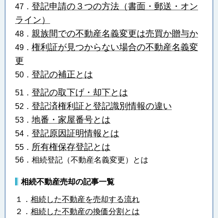
登記申請の３つの方法（書面・郵送・オン
47．
ライン）
親族間での不動産名義変更は売買か贈与か
48．
権利証が見つからない場合の不動産名義変
49．
更
登記の補正とは
50．
登記の取下げ・却下とは
51．
登記済権利証と登記識別情報の違い
52．
地番・家屋番号とは
53．
登記原因証明情報とは
54．
所有権保存登記とは
55．
56．相続登記（不動産名義変更）とは
相続不動産売却の記事一覧
１．
相続した不動産を売却する流れ
２．
相続した不動産の換価分割とは