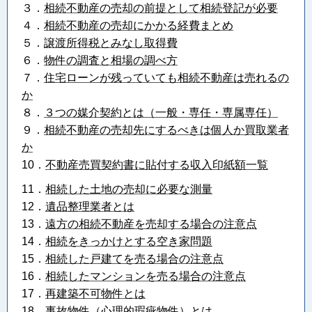
３．
相続不動産の売却の前提として相続登記が必要
４．
相続不動産の売却にかかる経費まとめ
５．
譲渡所得税とみなし取得費
６．
物件の調査と相場の調べ方
７．
住宅ローンが残っていても相続不動産は売れるの
か
８．
３つの媒介契約とは（一般・専任・専属専任）
９．
相続不動産の売却先にするべきは個人か買取業者
か
10．
不動産売買契約書に貼付する収入印紙額一覧
11．
相続した土地の売却に必要な測量
12．
遺品整理業者とは
13．
遠方の相続不動産を売却する場合の注意点
14．
相続をきっかけとする空き家問題
15．
相続した戸建てを売る場合の注意点
16．
相続したマンションを売る場合の注意点
17．
再建築不可物件とは
18．
事故物件（心理的瑕疵物件）とは