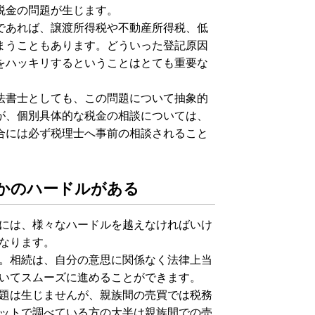
税金の問題が生じます。
であれば、譲渡所得税や不動産所得税、低
まうこともあります。どういった登記原因
をハッキリするということはとても重要な
法書士としても、この問題について抽象的
が、個別具体的な税金の相談については、
合には必ず税理士へ事前の相談されること
かのハードルがある
には、様々なハードルを越えなければいけ
なります。
。相続は、自分の意思に関係なく法律上当
いてスムーズに進めることができます。
題は生じませんが、親族間の売買では税務
ットで調べている方の大半は親族間での売