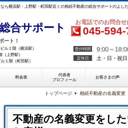
となら横浜駅・上野駅・町田駅近くの相続不動産の総合サポートのよし
お電話でのお問合せ
総合サポート
045-594-
ポート！
9:00～18:0
浜西口ビル１階（横浜駅）
受付時間
ル１階（上野駅）
土・日・祝日
定休日
鵜鶴ビル１階（町田駅）
代表者
料金表
お客さまの声
プロフィール
トップページ
相続不動産の名義変更
不動産の名義変更をした