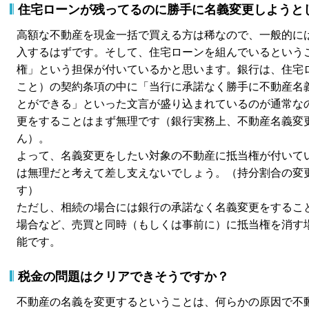
住宅ローンが残ってるのに勝手に名義変更しようと
高額な不動産を現金一括で買える方は稀なので、一般的に
入するはずです。そして、住宅ローンを組んでいるという
権」という担保が付いているかと思います。銀行は、住宅
こと）の契約条項の中に「当行に承諾なく勝手に不動産名
とができる」といった文言が盛り込まれているのが通常な
更をすることはまず無理です（銀行実務上、不動産名義変
ん）。
よって、名義変更をしたい対象の不動産に抵当権が付いて
は無理だと考えて差し支えないでしょう。（持分割合の変
す）
ただし、相続の場合には銀行の承諾なく名義変更をするこ
場合など、売買と同時（もしくは事前に）に抵当権を消す
能です。
税金の問題はクリアできそうですか？
不動産の名義を変更するということは、何らかの原因で不