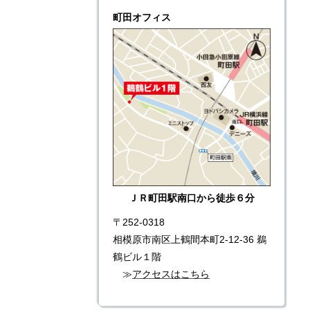
町田オフィス
ＪＲ町田駅南口から徒歩６分
〒252-0318
相模原市南区上鶴間本町2-12-36 鵜
鶴ビル１階
≫
アクセスはこちら