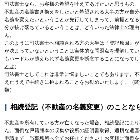
司法書士なら、お客様の希望を叶えてあげたいと思うもの。
不動産の名義書き換えをしたいと希望される大半の方が自分
名義を変えたいということが先行してしまって、前提となる
分が抜け落ちているということは、どういった法律上の理由
ん。
このように司法書士へ相談される方の大半は『登記原因』が
が決まっていないということは実体的な問題点を理解してい
もハードルが越えられず名義変更を断念することになってし
とは
）
司法書士としてこれは非常に悩ましいことでもあります。不
えたうえで手続きに挑まれることをお勧めいたします。
（関
類
）
相続登記（不動産の名義変更）のことな
不動産を所有している方が亡くなった場合、相続登記により
ん。面倒な戸籍謄本の収集や役所の証明書取得、適切な遺産
申請まで、当事務所へ全てお任せください！お客様に面倒を