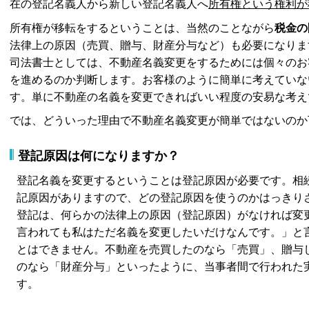
在の登記名義人から新しい登記名義人へ
所有権という権利が
所有権が移転をするということは、当然のことながら
税金の
法律上の原因（売買、贈与、財産分与など）も必要になりま
司法書士としては、不動産名義変更をするためには個々のお
を進めるのか判断します。お客様のように簡単に考えていな
す。単に不動産の名義を変更できればいい程度の安易な考え
では、どういった理由で不動産名義変更が簡単ではないのか
登記原因は何になりますか？
登記名義を変更するということは登記原因が必要です。相
記原因がありますので、どの登記原因を使うのかはっきり
登記は、何らかの法律上の原因（登記原因）がなければ変
言われても私はただ名義を変更したいだけなんです。」と
とはできません。不動産を売買したのなら「売買」、贈与
のなら「財産分与」といったように、当事者間で行われた
す。