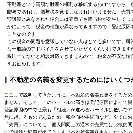
不動産という高額な財産の権利が移転するわけですから、
贈与であれば、贈与税を覚悟しなければいけません。売買
額譲渡とみなされた場合には売買でも贈与税が発生してし
かによって、税金の種類が異なってきますので、登記原因
ことなのです。
この税金の問題を意識していない人はとても多いです。司
な一般論のアドバイスをさせていただくくらいはできます
税理士でないと相談対応できませんので、税金が不安な場
をお勧めします。
不動産の名義を変更するためにはいくつ
ここまで説明してきたように、不動産の名義変更をするため
ません。そして、このハードルの高さは登記原因によって異
登記原因の中では最も「相続」が進めるハードルは低いです
然に起こるものであるため、税金面や手続面など、全てにお
「売買」についても、他人間同士の通常の売買では比較的問
面で複雑な問題が出てきます（不動産名義変更をしたいとネ