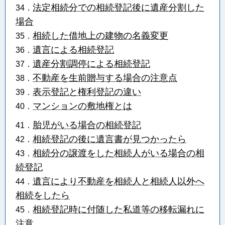
法定相続分での相続登記後に遺産分割した
34．
場合
相続した借地上の建物の名義変更
35．
遺言による相続登記
36．
遺産分割調停による相続登記
37．
不動産を生前贈与する場合の注意点
38．
表示登記と権利登記の違い
39．
マンションの敷地権とは
40．
胎児がいる場合の相続登記
41．
相続登記の後に遺言書が見つかったら
42．
相続分の譲渡をした相続人がいる場合の相
43．
続登記
遺言により不動産を相続人と相続人以外へ
44．
相続をしたら
相続登記時に付随した私道等の移転漏れに
45．
注意