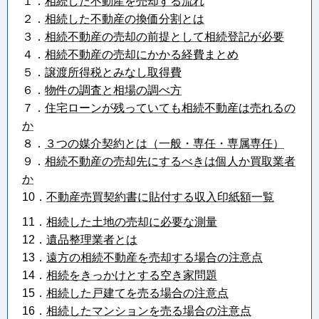
１．
相続した不動産を売却する流れ
２．
相続した不動産の換価分割とは
３．
相続不動産の売却の前提として相続登記が必要
４．
相続不動産の売却にかかる経費まとめ
５．
譲渡所得税とみなし取得費
６．
物件の調査と相場の調べ方
７．
住宅ローンが残っていても相続不動産は売れるの
か
８．
３つの媒介契約とは（一般・専任・専属専任）
９．
相続不動産の売却先にするべきは個人か買取業者
か
10．
不動産売買契約書に貼付する収入印紙額一覧
11．
相続した土地の売却に必要な測量
12．
遺品整理業者とは
13．
遠方の相続不動産を売却する場合の注意点
14．
相続をきっかけとする空き家問題
15．
相続した戸建てを売る場合の注意点
16．
相続したマンションを売る場合の注意点