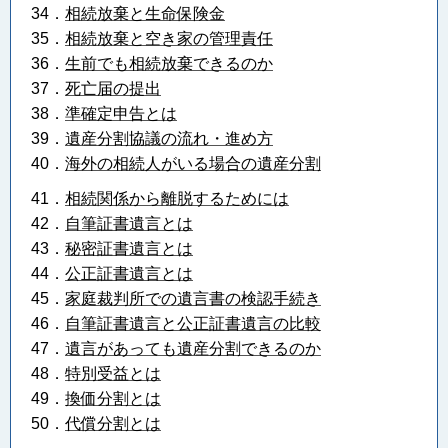
34．
相続放棄と生命保険金
35．
相続放棄と空き家の管理責任
36．
生前でも相続放棄できるのか
37．
死亡届の提出
38．
準確定申告とは
39．
遺産分割協議の流れ・進め方
40．
海外の相続人がいる場合の遺産分割
41．
相続関係から離脱するためには
42．
自筆証書遺言とは
43．
秘密証書遺言とは
44．
公正証書遺言とは
45．
家庭裁判所での遺言書の検認手続き
46．
自筆証書遺言と公正証書遺言の比較
47．
遺言があっても遺産分割できるのか
48．
特別受益とは
49．
換価分割とは
50．
代償分割とは