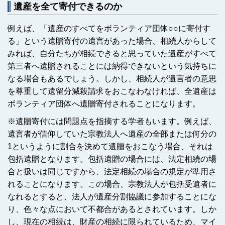
遺産を全て寄付できるのか
例えば、「遺産のすべてをボランティア団体○○に寄付す
る」という遺贈寄付の遺言があった場合、相続人からして
みれば、自分たちが相続できると思っていた遺産がすべて
第三者へ遺贈されることには納得できないという気持ちに
なる場合もあるでしょう。しかし、相続人が遺言者の意思
を尊重して遺留分減殺請求をおこなわなければ、全遺産は
ボランティア団体へ遺贈寄付されることになります。
※遺贈寄付には問題点を指摘する学者もいます。例えば、
遺言者が信仰していた宗教法人へ遺産の全部または何分の
1というように割合を決めて遺贈をおこなう場合、それは
包括遺贈となります。包括遺贈の場合には、法定相続の場
合と扱いは同じですから、法定相続の場合の規定が準用さ
れることになります。この場合、宗教法人が包括受遺者に
なれるとすると、法人が遺産分割協議に参加することにな
り、色々な点において不都合があるとされています。しか
し、現在の相続は、財産の相続に限られているため、マイ