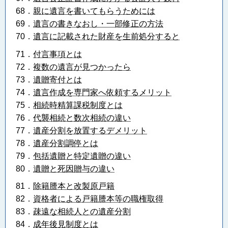
68．
親に遺言を書いてもらうためには
69．
遺言の書きなおし・一部修正の方法
70．
遺言に記載された財産を生前処分すると
71．
付言事項とは
72．
複数の遺言が見つかったら
73．
遺贈寄付とは
74．
遺言作成を専門家へ依頼するメリット
75．
相続時精算課税制度とは
76．
代襲相続と数次相続の違い
77．
遺産分割を放置するデメリット
78．
遺産分割調停とは
79．
包括遺贈と特定遺贈の違い
80．
遺贈と死因贈与の違い
81．
除籍謄本と改製原戸籍
82．
資格者による戸籍謄本等の職権取得
83．
疎遠な相続人との遺産分割
84．
成年後見制度とは