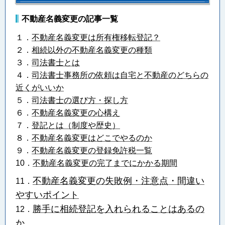
不動産名義変更の記事一覧
１．
不動産名義変更は所有権移転登記？
２．
相続以外の不動産名義変更の種類
３．
司法書士とは
４．
司法書士事務所の依頼は自宅と不動産のどちらの
近くがいいか
５．
司法書士の選び方・探し方
６．
不動産名義変更の心構え
７．
登記とは（制度や歴史）
８．
不動産名義変更はどこでやるのか
９．
不動産名義変更の登録免許税一覧
10．
不動産名義変更の完了までにかかる期間
不動産名義変更の失敗例・注意点・間違い
11．
やすいポイント
勝手に相続登記を入れられることはあるの
12．
か