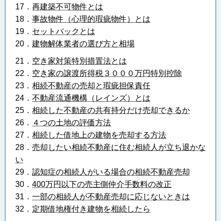
17．
再建築不可物件とは
18．
事故物件（心理的瑕疵物件）とは
19．
セットバックとは
20．
建物解体業者の選び方と相場
21．
空き家対策特別措置法とは
22．
空き家の譲渡所得税３０００万円特別控除
23．
相続不動産の売却と瑕疵担保責任
24．
不動産流通機構（レインズ）とは
25．
相続した不動産の共有持分だけ売却できるか
26．
４つの土地の評価方法
27．
相続した借地上の建物を売却する方法
28．
売却したい相続不動産に住む相続人が立ち退かな
い
29．
認知症の相続人がいる場合の相続不動産売却
30．
400万円以下の売主側仲介手数料の改正
31．
一部の相続人が不動産売却に応じないときは
32．
定期借地権付き建物を相続したら