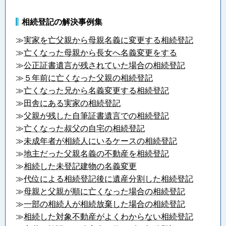
相続登記の解決事例集
≫
実家を亡父親から母親名義に変更する相続登記
≫
亡くなった母親から長女へ名義変更をする
≫
公正証書遺言が残されていた場合の相続登記
≫
５年前に亡くなった父親の相続登記
≫
亡くなった兄から名義変更する相続登記
≫
田舎にある実家の相続登記
≫
父親が残した自筆証書遺言での相続登記
≫
亡くなった叔父の自宅の相続登記
≫
未成年者が相続人にいるケースの相続登記
≫
地主だった父親名義の不動産を相続登記
≫
相続した未登記建物の名義変更
≫
代位による相続登記後に遺産分割した相続登記
≫
母親と父親が順に亡くなった場合の相続登記
≫
一部の相続人が相続放棄した場合の相続登記
≫
相続した対象不動産がよくわからない相続登記