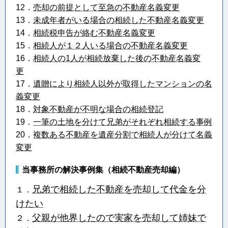
12．
売却の前提として至急の不動産名義変更
13．
未成年者がいる場合の相続した不動産名義変更
14．
相続税申告が絡む不動産名義変更
15．
相続人が１２人いる場合の不動産名義変更
16．
相続人の1人が相続放棄した後の不動産名義変
更
17．
遺贈により相続人以外が取得したマンションの名
義変更
18．
対象不動産が不明な場合の相続登記
19．
一筆の土地を分けて兄弟がそれぞれ相続する事例
20．
複数ある不動産を遺産分割で相続人が分けて名義
変更
当事務所の解決事例集（相続不動産売却編）
兄弟で相続した不動産を売却して代金を分
１．
けたい
父親が他界したので実家を売却して姉妹で
２．