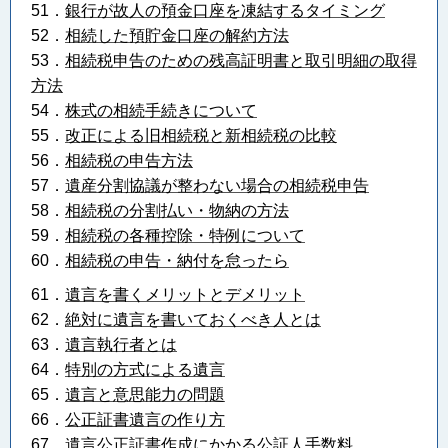
51．
銀行が故人の預金口座を凍結するタイミング
52．
相続した預貯金口座の解約方法
53．
相続税申告のための残高証明書と取引明細の取得
方法
54．
株式の相続手続きについて
55．
改正による旧相続税と新相続税の比較
56．
相続税の申告方法
57．
遺産分割協議が整わない場合の相続税申告
58．
相続税の分割払い・物納の方法
59．
相続税の各種控除・特例について
60．
相続税の申告・納付を怠ったら
61．
遺言を書くメリットとデメリット
62．
絶対に遺言を書いておくべき人とは
63．
遺言執行者とは
64．
特別の方式による遺言
65．
遺言と意思能力の問題
66．
公正証書遺言の作り方
67．
遺言公正証書作成にかかる公証人手数料