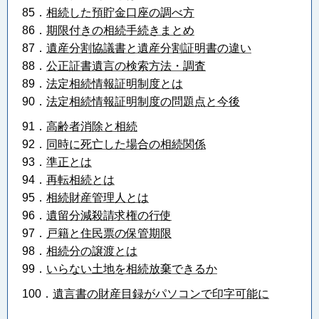
85．
相続した預貯金口座の調べ方
86．
期限付きの相続手続きまとめ
87．
遺産分割協議書と遺産分割証明書の違い
88．
公正証書遺言の検索方法・調査
89．
法定相続情報証明制度とは
90．
法定相続情報証明制度の問題点と今後
91．
高齢者消除と相続
92．
同時に死亡した場合の相続関係
93．
準正とは
94．
再転相続とは
95．
相続財産管理人とは
96．
遺留分減殺請求権の行使
97．
戸籍と住民票の保管期限
98．
相続分の譲渡とは
99．
いらない土地を相続放棄できるか
100．
遺言書の財産目録がパソコンで印字可能に