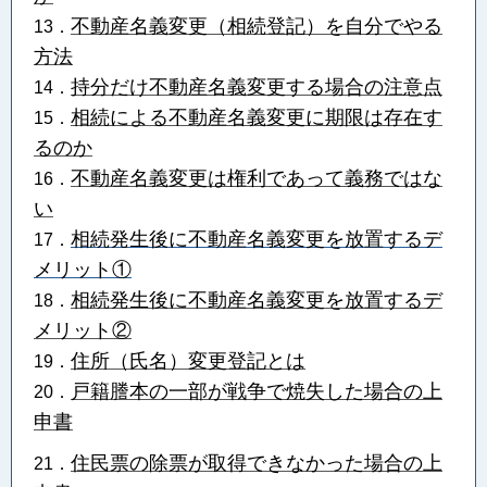
不動産名義変更（相続登記）を自分でやる
13．
方法
持分だけ不動産名義変更する場合の注意点
14．
相続による不動産名義変更に期限は存在す
15．
るのか
不動産名義変更は権利であって義務ではな
16．
い
相続発生後に不動産名義変更を放置するデ
17．
メリット①
相続発生後に不動産名義変更を放置するデ
18．
メリット②
住所（氏名）変更登記とは
19．
戸籍謄本の一部が戦争で焼失した場合の上
20．
申書
住民票の除票が取得できなかった場合の上
21．