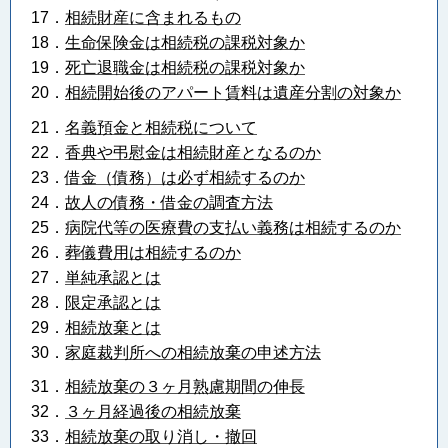
17．
相続財産に含まれるもの
18
．
生命保険金は相続税の課税対象か
19．
死亡退職金は相続税の課税対象か
20．
相続開始後のアパート賃料は遺産分割の対象か
21．
名義預金と相続税について
22．
香典や弔慰金は相続財産となるのか
23．
借金（債務）は必ず相続するのか
24．
故人の債務・借金の調査方法
25．
病院代等の医療費の支払い義務は相続するのか
26．
葬儀費用は相続するのか
27．
単純承認とは
28．
限定承認とは
29．
相続放棄とは
30．
家庭裁判所への相続放棄の申述方法
31．
相続放棄の３ヶ月熟慮期間の伸長
32．
３ヶ月経過後の相続放棄
33．
相続放棄の取り消し・撤回