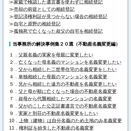
≫
家裁で検認した遺言書を使わずに相続登記
≫
売却の前提としての相続登記
≫
登記済権利証が見つからない場合の相続登記
≫
自宅と原野の相続登記
≫
孤独死で亡くなった叔父の自宅を相続登記
当事務所の解決事例集２０選（不動産名義変更編）
１．
父親名義の実家を母親に変更したい
２．
亡くなった母名義のマンションを名義変更したい
３．
父から相続した二世帯住宅の名義変更をしたい
４．
単独相続した母親のマンションを名義変更
５．
兄から相続した遠方の不動産を名義変更したい
６．
父と母が順に亡くなった場合の不動産名義変更
７．
叔母から代襲相続したマンションの名義変更
８．
父がのこした公正証書遺言での不動産名義変更
９．
実家と別荘の不動産名義変更をしたい
10．
上物（建物）は自分名義のため土地のみ名義変更
11．
権利証を紛失した不動産の名義変更