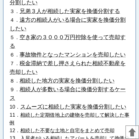
分割したい
兄弟３人が相続した実家を換価分割する
３．
遠方の相続人がいる場合に実家を換価分割
４．
したい
空き家の３０００万円控除を使って売却す
５．
る
事故物件となったマンションを売却したい
６．
税金滞納で差し押さえられた相続不動産を
７．
売却したい
相続した地方の実家を換価分割したい
８．
相続人が多数いる場合に換価分割するケー
９．
ス
スムーズに相続した実家を換価分割したい
10．
11．
相続した定期借地上の建物を売却して解決した事
例
12．
相続した不要な土地と自宅をまとめて売却
13．
入居者がいる相続したアパートを売却して換価分