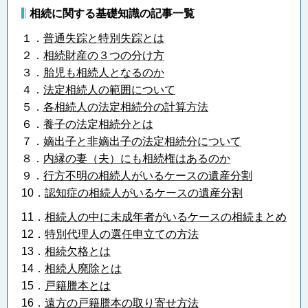
相続に関する基礎知識の記事一覧
１．
普通失踪と特別失踪とは
２．
相続財産の３つの分け方
３．
胎児も相続人となるのか
４．
法定相続人の範囲について
５．
各相続人の法定相続分の計算方法
６．
養子の法定相続分とは
７．
嫡出子と非嫡出子の法定相続分について
８．
内縁の妻（夫）にも相続権はあるのか
９．
行方不明の相続人がいるケースの遺産分割
10．
認知症の相続人がいるケースの遺産分割
11．
相続人の中に未成年者がいるケースの相続まとめ
12．
特別代理人の選任申立ての方法
13．
相続欠格とは
14．
相続人廃除とは
15．
戸籍謄本とは
16．
遠方の戸籍謄本の取り寄せ方法