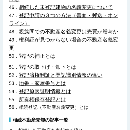
相続した未登記建物の名義変更について
46．
登記申請の３つの方法（書面・郵送・オン
47．
ライン）
親族間での不動産名義変更は売買か贈与か
48．
権利証が見つからない場合の不動産名義変
49．
更
登記の補正とは
50．
登記の取下げ・却下とは
51．
登記済権利証と登記識別情報の違い
52．
地番・家屋番号とは
53．
登記原因証明情報とは
54．
所有権保存登記とは
55．
56．相続登記（不動産名義変更）とは
相続不動産売却の記事一覧