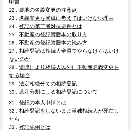
申書
農地の名義変更の注意点
22．
名義変更を簡単に考えてはいけない理由
23．
登記の第三者対抗要件とは
24．
不動産の登記簿謄本の取り方
25．
不動産の登記簿謄本の読み方
26．
相続登記は相続人全員でやらなけらばいけ
27．
ないのか
遺贈により相続人以外に不動産名義変更を
28．
する場合
法定相続分での相続登記
29．
遺産分割による相続登記について
30．
登記の本人申請とは
31．
相続登記をしないまま単独相続人が死亡し
32．
たら
登記先例とは
33．